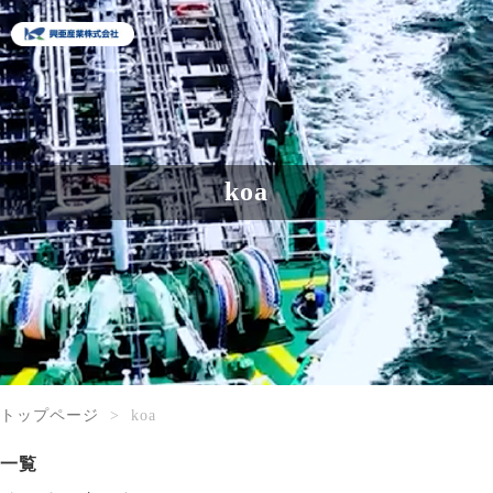
koa
トップページ
koa
一覧