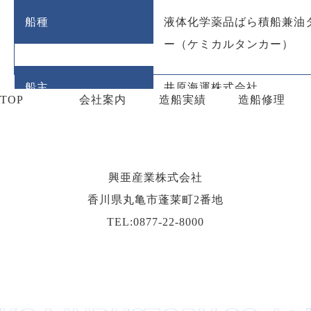
船種
液体化学薬品ばら積船兼油
ー（ケミカルタンカー）
船主
井原海運株式会社
TOP
会社案内
造船実績
造船修理
総トン数
498
就航
平成26年12月1日
興亜産業株式会社
香川県丸亀市蓬莱町2番地
TEL:0877-22-8000